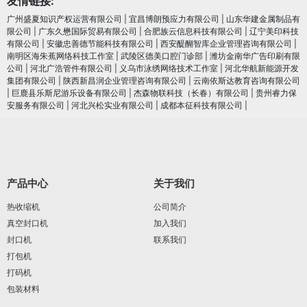
友情链接:
广州盛夏知识产权运营有限公司
|
宜昌博朗预应力有限公司
|
山东华建金属制品有
限公司
|
广东久懋国际贸易有限公司
|
合肥族云信息科技有限公司
|
辽宁美印科技
有限公司
|
安徽忠善德节能科技有限公司
|
西安醍醐智库企业管理咨询有限公司
|
南明区海朱蕉网络科技工作室
|
武陵区德美口腔门诊部
|
潍坊金南华广告印刷有限
公司
|
河北广浩管件有限公司
|
义乌市泳绣网络技术工作室
|
河北华航新能源开发
集团有限公司
|
陕西新昌润企业管理咨询有限公司
|
云南依斯达教育咨询有限公司
|
巨鹿县乐斯尼游乐设备有限公司
|
杰森物联科技（长春）有限公司
|
贵州睿力保
安服务有限公司
|
河北兴松实业有限公司
|
成都本征科技有限公司
|
产品中心
关于我们
热收缩机
公司简介
真空封口机
加入我们
封口机
联系我们
打包机
打码机
包装材料