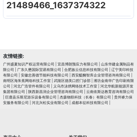
21489466_1637374322
友情链接:
广州盛夏知识产权运营有限公司
|
宜昌博朗预应力有限公司
|
山东华建金属制品有
限公司
|
广东久懋国际贸易有限公司
|
合肥族云信息科技有限公司
|
辽宁美印科技
有限公司
|
安徽忠善德节能科技有限公司
|
西安醍醐智库企业管理咨询有限公司
|
南明区海朱蕉网络科技工作室
|
武陵区德美口腔门诊部
|
潍坊金南华广告印刷有限
公司
|
河北广浩管件有限公司
|
义乌市泳绣网络技术工作室
|
河北华航新能源开发
集团有限公司
|
陕西新昌润企业管理咨询有限公司
|
云南依斯达教育咨询有限公司
|
巨鹿县乐斯尼游乐设备有限公司
|
杰森物联科技（长春）有限公司
|
贵州睿力保
安服务有限公司
|
河北兴松实业有限公司
|
成都本征科技有限公司
|