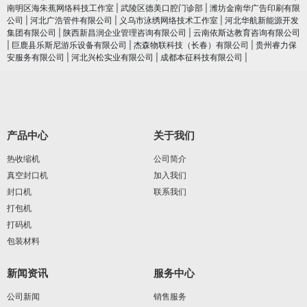
南明区海朱蕉网络科技工作室
|
武陵区德美口腔门诊部
|
潍坊金南华广告印刷有限
公司
|
河北广浩管件有限公司
|
义乌市泳绣网络技术工作室
|
河北华航新能源开发
集团有限公司
|
陕西新昌润企业管理咨询有限公司
|
云南依斯达教育咨询有限公司
|
巨鹿县乐斯尼游乐设备有限公司
|
杰森物联科技（长春）有限公司
|
贵州睿力保
安服务有限公司
|
河北兴松实业有限公司
|
成都本征科技有限公司
|
产品中心
关于我们
热收缩机
公司简介
真空封口机
加入我们
封口机
联系我们
打包机
打码机
包装材料
新闻资讯
服务中心
公司新闻
销售服务