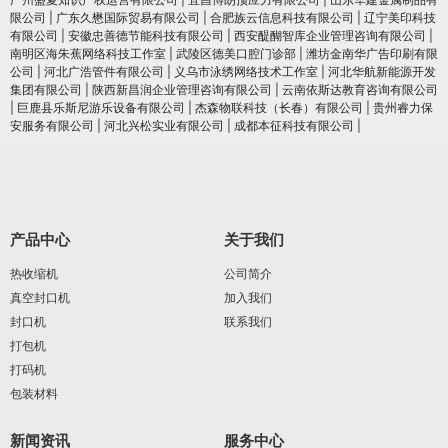
限公司
|
广东久懋国际贸易有限公司
|
合肥族云信息科技有限公司
|
辽宁美印科技
有限公司
|
安徽忠善德节能科技有限公司
|
西安醍醐智库企业管理咨询有限公司
|
南明区海朱蕉网络科技工作室
|
武陵区德美口腔门诊部
|
潍坊金南华广告印刷有限
公司
|
河北广浩管件有限公司
|
义乌市泳绣网络技术工作室
|
河北华航新能源开发
集团有限公司
|
陕西新昌润企业管理咨询有限公司
|
云南依斯达教育咨询有限公司
|
巨鹿县乐斯尼游乐设备有限公司
|
杰森物联科技（长春）有限公司
|
贵州睿力保
安服务有限公司
|
河北兴松实业有限公司
|
成都本征科技有限公司
|
产品中心
关于我们
热收缩机
公司简介
真空封口机
加入我们
封口机
联系我们
打包机
打码机
包装材料
新闻资讯
服务中心