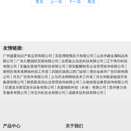
首页
上一页
下一页
尾页
友情链接:
广州盛夏知识产权运营有限公司
|
宜昌博朗预应力有限公司
|
山东华建金属制品有
限公司
|
广东久懋国际贸易有限公司
|
合肥族云信息科技有限公司
|
辽宁美印科技
有限公司
|
安徽忠善德节能科技有限公司
|
西安醍醐智库企业管理咨询有限公司
|
南明区海朱蕉网络科技工作室
|
武陵区德美口腔门诊部
|
潍坊金南华广告印刷有限
公司
|
河北广浩管件有限公司
|
义乌市泳绣网络技术工作室
|
河北华航新能源开发
集团有限公司
|
陕西新昌润企业管理咨询有限公司
|
云南依斯达教育咨询有限公司
|
巨鹿县乐斯尼游乐设备有限公司
|
杰森物联科技（长春）有限公司
|
贵州睿力保
安服务有限公司
|
河北兴松实业有限公司
|
成都本征科技有限公司
|
产品中心
关于我们