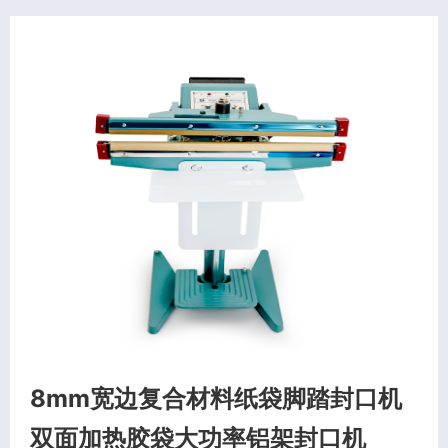
8mm宽边复合材料纸袋脚踏封口机
双面加热胶袋大功率铝架封口机