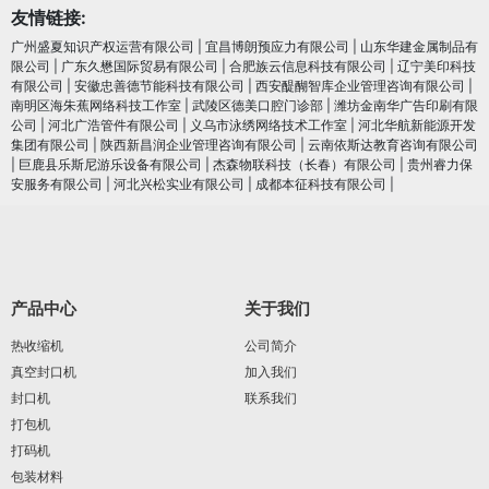
友情链接:
广州盛夏知识产权运营有限公司
|
宜昌博朗预应力有限公司
|
山东华建金属制品有
限公司
|
广东久懋国际贸易有限公司
|
合肥族云信息科技有限公司
|
辽宁美印科技
有限公司
|
安徽忠善德节能科技有限公司
|
西安醍醐智库企业管理咨询有限公司
|
南明区海朱蕉网络科技工作室
|
武陵区德美口腔门诊部
|
潍坊金南华广告印刷有限
公司
|
河北广浩管件有限公司
|
义乌市泳绣网络技术工作室
|
河北华航新能源开发
集团有限公司
|
陕西新昌润企业管理咨询有限公司
|
云南依斯达教育咨询有限公司
|
巨鹿县乐斯尼游乐设备有限公司
|
杰森物联科技（长春）有限公司
|
贵州睿力保
安服务有限公司
|
河北兴松实业有限公司
|
成都本征科技有限公司
|
产品中心
关于我们
热收缩机
公司简介
真空封口机
加入我们
封口机
联系我们
打包机
打码机
包装材料