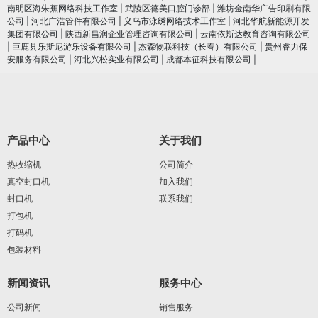
南明区海朱蕉网络科技工作室
|
武陵区德美口腔门诊部
|
潍坊金南华广告印刷有限
公司
|
河北广浩管件有限公司
|
义乌市泳绣网络技术工作室
|
河北华航新能源开发
集团有限公司
|
陕西新昌润企业管理咨询有限公司
|
云南依斯达教育咨询有限公司
|
巨鹿县乐斯尼游乐设备有限公司
|
杰森物联科技（长春）有限公司
|
贵州睿力保
安服务有限公司
|
河北兴松实业有限公司
|
成都本征科技有限公司
|
产品中心
关于我们
热收缩机
公司简介
真空封口机
加入我们
封口机
联系我们
打包机
打码机
包装材料
新闻资讯
服务中心
公司新闻
销售服务