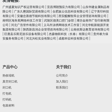
友情链接:
广州盛夏知识产权运营有限公司
|
宜昌博朗预应力有限公司
|
山东华建金属制品有
限公司
|
广东久懋国际贸易有限公司
|
合肥族云信息科技有限公司
|
辽宁美印科技
有限公司
|
安徽忠善德节能科技有限公司
|
西安醍醐智库企业管理咨询有限公司
|
南明区海朱蕉网络科技工作室
|
武陵区德美口腔门诊部
|
潍坊金南华广告印刷有限
公司
|
河北广浩管件有限公司
|
义乌市泳绣网络技术工作室
|
河北华航新能源开发
集团有限公司
|
陕西新昌润企业管理咨询有限公司
|
云南依斯达教育咨询有限公司
|
巨鹿县乐斯尼游乐设备有限公司
|
杰森物联科技（长春）有限公司
|
贵州睿力保
安服务有限公司
|
河北兴松实业有限公司
|
成都本征科技有限公司
|
产品中心
关于我们
热收缩机
公司简介
真空封口机
加入我们
封口机
联系我们
打包机
打码机
包装材料