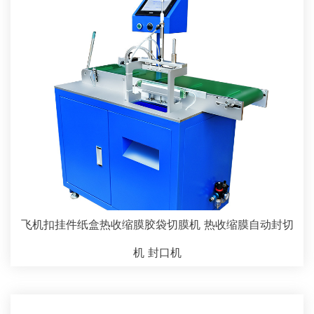
飞机扣挂件纸盒热收缩膜胶袋切膜机 热收缩膜自动封切
机 封口机