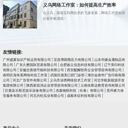
义乌网络工作室：如何提高生产效率
在义乌，随着互联网技术的飞速发展，网络工作室如雨
后春笋般涌现···
友情链接:
广州盛夏知识产权运营有限公司
|
宜昌博朗预应力有限公司
|
山东华建金属制品有
限公司
|
广东久懋国际贸易有限公司
|
合肥族云信息科技有限公司
|
辽宁美印科技
有限公司
|
安徽忠善德节能科技有限公司
|
西安醍醐智库企业管理咨询有限公司
|
南明区海朱蕉网络科技工作室
|
武陵区德美口腔门诊部
|
潍坊金南华广告印刷有限
公司
|
河北广浩管件有限公司
|
义乌市泳绣网络技术工作室
|
河北华航新能源开发
集团有限公司
|
陕西新昌润企业管理咨询有限公司
|
云南依斯达教育咨询有限公司
|
巨鹿县乐斯尼游乐设备有限公司
|
杰森物联科技（长春）有限公司
|
贵州睿力保
安服务有限公司
|
河北兴松实业有限公司
|
成都本征科技有限公司
|