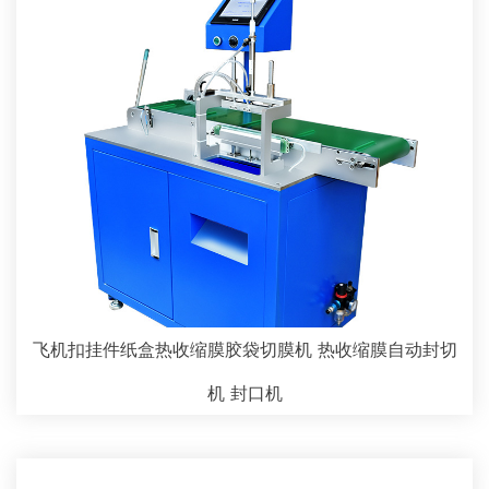
飞机扣挂件纸盒热收缩膜胶袋切膜机 热收缩膜自动封切
机 封口机