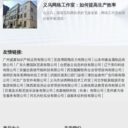
义乌网络工作室：如何提高生产效率
在义乌，随着互联网技术的飞速发展，网络工作室如雨
后春笋般涌现···
友情链接:
广州盛夏知识产权运营有限公司
|
宜昌博朗预应力有限公司
|
山东华建金属制品有
限公司
|
广东久懋国际贸易有限公司
|
合肥族云信息科技有限公司
|
辽宁美印科技
有限公司
|
安徽忠善德节能科技有限公司
|
西安醍醐智库企业管理咨询有限公司
|
南明区海朱蕉网络科技工作室
|
武陵区德美口腔门诊部
|
潍坊金南华广告印刷有限
公司
|
河北广浩管件有限公司
|
义乌市泳绣网络技术工作室
|
河北华航新能源开发
集团有限公司
|
陕西新昌润企业管理咨询有限公司
|
云南依斯达教育咨询有限公司
|
巨鹿县乐斯尼游乐设备有限公司
|
杰森物联科技（长春）有限公司
|
贵州睿力保
安服务有限公司
|
河北兴松实业有限公司
|
成都本征科技有限公司
|