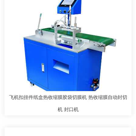
飞机扣挂件纸盒热收缩膜胶袋切膜机 热收缩膜自动封切
机 封口机