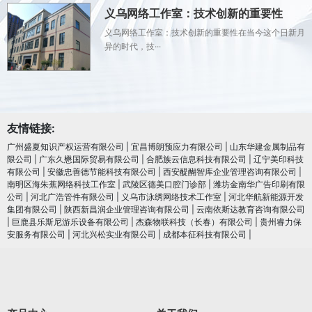
义乌网络工作室：技术创新的重要性
义乌网络工作室：技术创新的重要性在当今这个日新月
异的时代，技···
友情链接:
广州盛夏知识产权运营有限公司
|
宜昌博朗预应力有限公司
|
山东华建金属制品有
限公司
|
广东久懋国际贸易有限公司
|
合肥族云信息科技有限公司
|
辽宁美印科技
有限公司
|
安徽忠善德节能科技有限公司
|
西安醍醐智库企业管理咨询有限公司
|
南明区海朱蕉网络科技工作室
|
武陵区德美口腔门诊部
|
潍坊金南华广告印刷有限
公司
|
河北广浩管件有限公司
|
义乌市泳绣网络技术工作室
|
河北华航新能源开发
集团有限公司
|
陕西新昌润企业管理咨询有限公司
|
云南依斯达教育咨询有限公司
|
巨鹿县乐斯尼游乐设备有限公司
|
杰森物联科技（长春）有限公司
|
贵州睿力保
安服务有限公司
|
河北兴松实业有限公司
|
成都本征科技有限公司
|