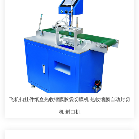
飞机扣挂件纸盒热收缩膜胶袋切膜机 热收缩膜自动封切
机 封口机