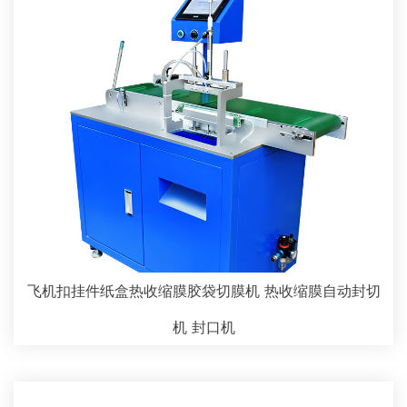
飞机扣挂件纸盒热收缩膜胶袋切膜机 热收缩膜自动封切
机 封口机