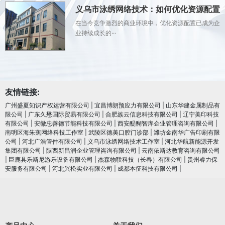
义乌市泳绣网络技术：如何优化资源配置
在当今竞争激烈的商业环境中，优化资源配置已成为企
业持续成长的···
友情链接:
广州盛夏知识产权运营有限公司
|
宜昌博朗预应力有限公司
|
山东华建金属制品有
限公司
|
广东久懋国际贸易有限公司
|
合肥族云信息科技有限公司
|
辽宁美印科技
有限公司
|
安徽忠善德节能科技有限公司
|
西安醍醐智库企业管理咨询有限公司
|
南明区海朱蕉网络科技工作室
|
武陵区德美口腔门诊部
|
潍坊金南华广告印刷有限
公司
|
河北广浩管件有限公司
|
义乌市泳绣网络技术工作室
|
河北华航新能源开发
集团有限公司
|
陕西新昌润企业管理咨询有限公司
|
云南依斯达教育咨询有限公司
|
巨鹿县乐斯尼游乐设备有限公司
|
杰森物联科技（长春）有限公司
|
贵州睿力保
安服务有限公司
|
河北兴松实业有限公司
|
成都本征科技有限公司
|